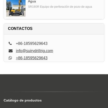
Agua
SR180R Equipo de perforación de pozo de agua
CONTACTOS
+86-18595629643
info@suirydrillrig.com
+86-18595629643
Catálogo de productos