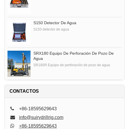
S150 Detector De Agua
S150 detector de agua
SRX180 Equipo De Perforación De Pozo De
Agua
SR180R Equipo de perforación de pozo de agua
CONTACTOS
+86-18595629643
info@suirydrillrig.com
+86-18595629643